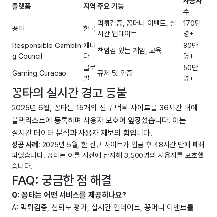
사용자
플랫폼
지역
주요 기능
수
먹튀검증, 꽁머니 이벤트, 실
170만
꽁타
한국
시간 업데이트
명+
Responsible Gamblin
캐나
80만
책임감 있는 게임, 교육
g Council
다
명+
글로
50만
Gaming Curacao
규제 및 인증
벌
명+
꽁타의 실시간 경고 등불
2025년 6월, 꽁타는 15개의 신규 먹튀 사이트를 36시간 내에
블랙리스트에 등록하며 사용자 보호에 앞장섰습니다. 이는
실시간 데이터 분석과 사용자 제보의 힘입니다.
성공 사례
: 2025년 5월, 한 신규 사이트가 입금 후 48시간 만에 폐쇄
되었습니다. 꽁타는 이를 사전에 탐지해 3,500명의 사용자를 보호했
습니다.
FAQ: 궁금한 점 해결
Q: 꽁타는 어떤 서비스를 제공하나요?
A: 먹튀검증, 신뢰도 평가, 실시간 업데이트, 꽁머니 이벤트를