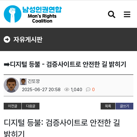
검
메
색
뉴
버
버
튼
튼
자유게시판
➡️디지털 등불 - 검증사이트로 안전한 길 밝히기
긴또깡
2025-06-27 20:58
1,040
0
이전글
다음글
목록
글쓰기
디지털 등불: 검증사이트로 안전한 길
밝히기