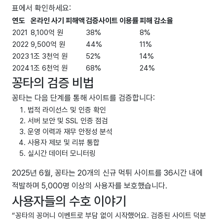
표에서 확인하세요:
연도
온라인 사기 피해액
검증사이트 이용률
피해 감소율
2021
8,100억 원
38%
8%
2022
9,500억 원
44%
11%
2023
1조 3천억 원
52%
14%
2024
1조 6천억 원
68%
24%
꽁타의 검증 비법
꽁타는 다음 단계를 통해 사이트를 검증합니다:
법적 라이선스 및 인증 확인
서버 보안 및 SSL 인증 점검
운영 이력과 재무 안정성 분석
사용자 제보 및 리뷰 통합
실시간 데이터 모니터링
2025년 6월, 꽁타는 20개의 신규 먹튀 사이트를 36시간 내에
적발하며 5,000명 이상의 사용자를 보호했습니다.
사용자들의 수호 이야기
“꽁타의 꽁머니 이벤트로 부담 없이 시작했어요. 검증된 사이트 덕분