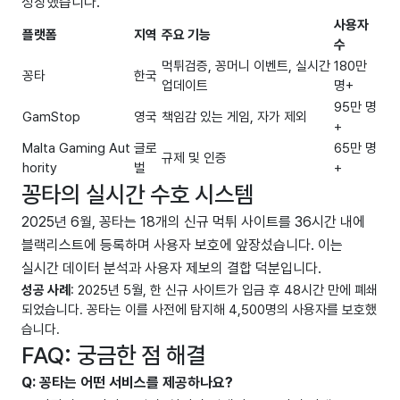
성장했습니다.
사용자
플랫폼
지역
주요 기능
수
먹튀검증, 꽁머니 이벤트, 실시간
180만
꽁타
한국
업데이트
명+
95만 명
GamStop
영국
책임감 있는 게임, 자가 제외
+
Malta Gaming Aut
글로
65만 명
규제 및 인증
hority
벌
+
꽁타의 실시간 수호 시스템
2025년 6월, 꽁타는 18개의 신규 먹튀 사이트를 36시간 내에
블랙리스트에 등록하며 사용자 보호에 앞장섰습니다. 이는
실시간 데이터 분석과 사용자 제보의 결합 덕분입니다.
성공 사례
: 2025년 5월, 한 신규 사이트가 입금 후 48시간 만에 폐쇄
되었습니다. 꽁타는 이를 사전에 탐지해 4,500명의 사용자를 보호했
습니다.
FAQ: 궁금한 점 해결
Q: 꽁타는 어떤 서비스를 제공하나요?