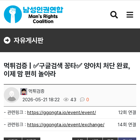
검
메
색
뉴
버
버
튼
튼
자유게시판
먹튀검증 | ✅구글검색 꽁타✅ 양아치 처단 완료,
이제 맘 편히 놀아라
먹튀검증
2026-05-21 18:22
43
0
- 관련링크 :
https://ggongta.io/event/event/
12회 연결
- 관련링크 :
https://ggongta.io/event/exchange/
14회 연결