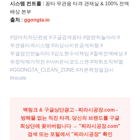
시스템 컨트롤 :
꽁타 무관용 타격 관제실 & 100% 전액
배상 본부
출처 :
ggongta.io
#양아치처단완료 #구글검색꽁타 #맘편히놀아라 #
무관용타격시스템 #피싱사이트공개처형 #
무결점안전놀이터 #김도현수석책임 #철벽전액배상 #
위장막제거작전 #서버은닉코드스캔 #먹튀조직박멸
#GGONGTA_CLEAN_ZONE #자본력정밀감시
#nicole
백링크 & 구글상단광고 - 찌라시공장.com -
방해물 없는 직진 타격, 당신의 브랜드를 구글
최상단에 꽂아버립니다 → "찌라시공장.com"
검색 또는 포털에서 "
찌라시공장
" 확인