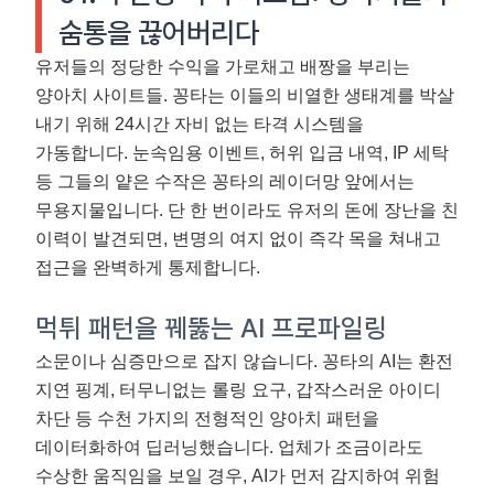
숨통을 끊어버리다
유저들의 정당한 수익을 가로채고 배짱을 부리는
양아치 사이트들. 꽁타는 이들의 비열한 생태계를 박살
내기 위해 24시간 자비 없는 타격 시스템을
가동합니다. 눈속임용 이벤트, 허위 입금 내역, IP 세탁
등 그들의 얕은 수작은 꽁타의 레이더망 앞에서는
무용지물입니다. 단 한 번이라도 유저의 돈에 장난을 친
이력이 발견되면, 변명의 여지 없이 즉각 목을 쳐내고
접근을 완벽하게 통제합니다.
먹튀 패턴을 꿰뚫는 AI 프로파일링
소문이나 심증만으로 잡지 않습니다. 꽁타의 AI는 환전
지연 핑계, 터무니없는 롤링 요구, 갑작스러운 아이디
차단 등 수천 가지의 전형적인 양아치 패턴을
데이터화하여 딥러닝했습니다. 업체가 조금이라도
수상한 움직임을 보일 경우, AI가 먼저 감지하여 위험