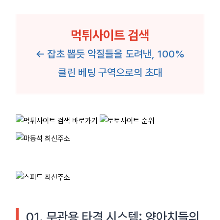
먹튀사이트 검색
← 잡초 뽑듯 악질들을 도려낸, 100%
클린 베팅 구역으로의 초대
01. 무관용 타격 시스템: 양아치들의