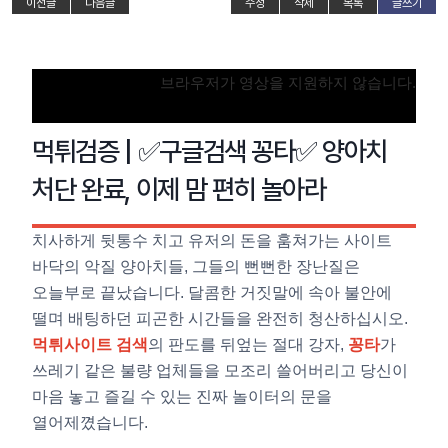
이전글
다음글
수정
삭제
목록
글쓰기
브라우저가 영상을 지원하지 않습니다.
먹튀검증 | ✅구글검색 꽁타✅ 양아치
처단 완료, 이제 맘 편히 놀아라
치사하게 뒷통수 치고 유저의 돈을 훔쳐가는 사이트
바닥의 악질 양아치들, 그들의 뻔뻔한 장난질은
오늘부로 끝났습니다. 달콤한 거짓말에 속아 불안에
떨며 배팅하던 피곤한 시간들을 완전히 청산하십시오.
먹튀사이트 검색
의 판도를 뒤엎는 절대 강자,
꽁타
가
쓰레기 같은 불량 업체들을 모조리 쓸어버리고 당신이
마음 놓고 즐길 수 있는 진짜 놀이터의 문을
열어제꼈습니다.