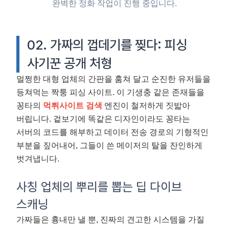
완벽한 정화 작업이 진행 중입니다.
02. 가짜의 껍데기를 찢다: 피싱
사기꾼 공개 처형
멀쩡한 대형 업체의 간판을 훔쳐 달고 순진한 유저들을
등쳐먹는 짝퉁 피싱 사이트. 이 기생충 같은 존재들을
꽁타의
먹튀사이트 검색
엔진이 철저하게 짓밟아
버립니다. 겉보기에 똑같은 디자인이라도 꽁타는
서버의 코드를 해부하고 데이터 전송 경로의 기형적인
부분을 짚어내어, 그들이 쓴 메이저의 탈을 잔인하게
벗겨냅니다.
사칭 업체의 뿌리를 뽑는 딥 다이브
스캐닝
가짜들은 흉내만 낼 뿐, 진짜의 견고한 시스템을 가질