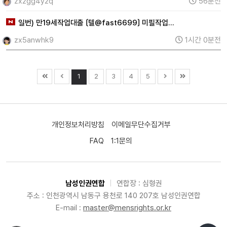
zx2gg4y2q
56분전
일번) 만19세작업대출 〔텔@fast6699〕 미필작업…
zx5anwhk9
1시간 0분전
1
2
3
4
5
개인정보처리방침
이메일무단수집거부
FAQ
1:1문의
남성인권연합
|
연합장 : 심형권
주소 : 인천광역시 남동구 용천로 140 207호 남성인권연합
E-mail :
master@mensrights.or.kr