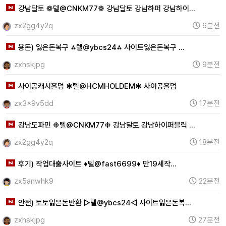
강남달토 ❁텔@CNKM77❁ 강남달토 강남하퍼 강남하이…
zx2gg4y2q
6분전
용돈) 잃은돈복구 ⁂텔@ybcs24⁂ 사이트잃은돈복구 …
zxhskjpg
9분전
사이공캐시홀덤 ✱텔@HCMHOLDEM✱ 사이공홀덤
zx3x9v5dd
17분전
강남도파민 ❉텔@CNKM77❉ 강남달토 강남하이퍼블릭 …
zx2gg4y2q
18분전
후기) 작업대출사이트 ♦텔@fast6699♦ 만19세작…
zx5anwhk9
22분전
안전) 토토잃은돈반환 ▷텔@ybcs24◁ 사이트잃은돈복…
zxhskjpg
27분전