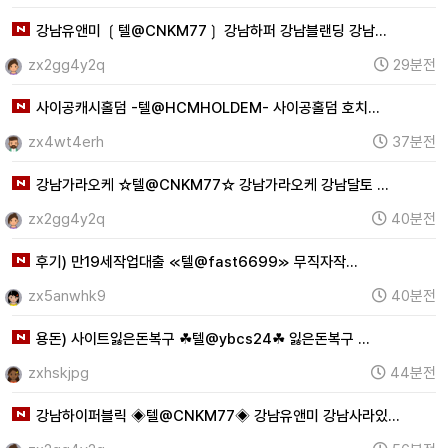
강남유앤미 ❲텔@CNKM77❳ 강남하퍼 강남블랜딩 강남…
zx2gg4y2q
29분전
사이공캐시홀덤 -텔@HCMHOLDEM- 사이공홀덤 호치…
zx4wt4erh
37분전
강남가라오케 ☆텔@CNKM77☆ 강남가라오케 강남달토 …
zx2gg4y2q
40분전
후기) 만19세작업대출 ≪텔@fast6699≫ 무직자작…
zx5anwhk9
40분전
용돈) 사이트잃은돈복구 ☘텔@ybcs24☘ 잃은돈복구 …
zxhskjpg
44분전
강남하이퍼블릭 ◈텔@CNKM77◈ 강남유앤미 강남사라있…