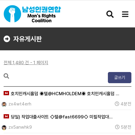
검
메
색
뉴
버
버
튼
튼
자유게시판
전체 1,480 건 - 1 페이지
글쓰기
호치민캐시홀덤 ◉텔@HCMHOLDEM◉ 호치민캐시홀덤 …
zx4wt4erh
4분전
당일) 작업대출사이트 ◇텔@fast6699◇ 미필작업대…
zx5anwhk9
5분전