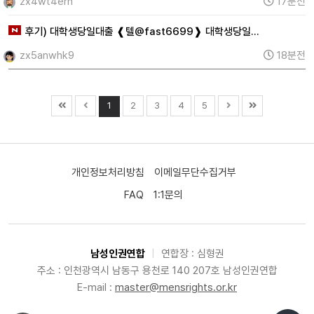
zx4wt4erh
17분전
후기) 대학생당일대출 ❰텔@fast6699❱ 대학생당일…
zx5anwhk9
18분전
1
2
3
4
5
개인정보처리방침
이메일무단수집거부
FAQ
1:1문의
남성인권연합
|
연합장 : 심형권
주소 : 인천광역시 남동구 용천로 140 207호 남성인권연합
E-mail :
master@mensrights.or.kr