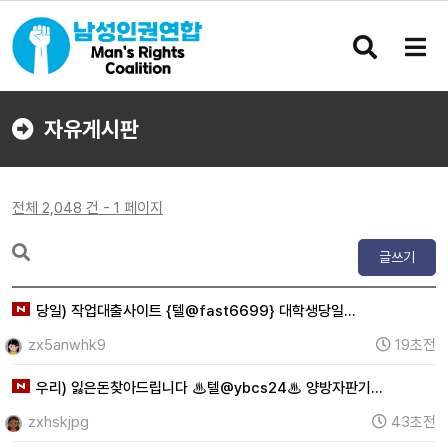
검
메
색
뉴
버
버
튼
튼
자유게시판
전체 2,048 건 - 1 페이지
글쓰기
당일) 작업대출사이트 {텔@fast6699} 대학생당일…
zx5anwhk9
19초전
우리) 잃은돈찾아드립니다 ♨텔@ybcs24♨ 양방자판기…
zxhskjpg
43초전