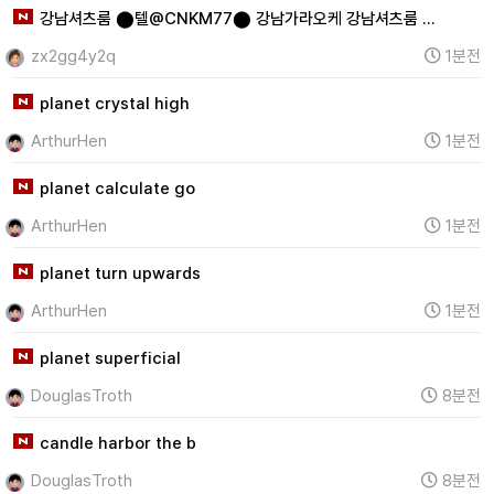
강남셔츠룸 ⬤텔@CNKM77⬤ 강남가라오케 강남셔츠룸 …
zx2gg4y2q
1분전
planet crystal high
ArthurHen
1분전
planet calculate go
ArthurHen
1분전
planet turn upwards
ArthurHen
1분전
planet superficial
DouglasTroth
8분전
candle harbor the b
DouglasTroth
8분전