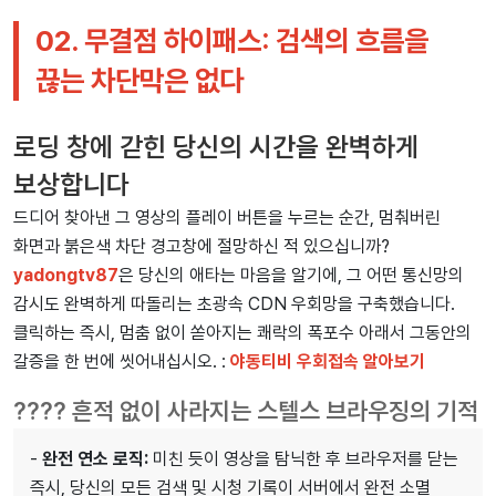
02. 무결점 하이패스: 검색의 흐름을
끊는 차단막은 없다
로딩 창에 갇힌 당신의 시간을 완벽하게
보상합니다
드디어 찾아낸 그 영상의 플레이 버튼을 누르는 순간, 멈춰버린
화면과 붉은색 차단 경고창에 절망하신 적 있으십니까?
yadongtv87
은 당신의 애타는 마음을 알기에, 그 어떤 통신망의
감시도 완벽하게 따돌리는 초광속 CDN 우회망을 구축했습니다.
클릭하는 즉시, 멈춤 없이 쏟아지는 쾌락의 폭포수 아래서 그동안의
갈증을 한 번에 씻어내십시오. :
야동티비 우회접속 알아보기
????️ 흔적 없이 사라지는 스텔스 브라우징의 기적
-
완전 연소 로직:
미친 듯이 영상을 탐닉한 후 브라우저를 닫는
즉시, 당신의 모든 검색 및 시청 기록이 서버에서 완전 소멸