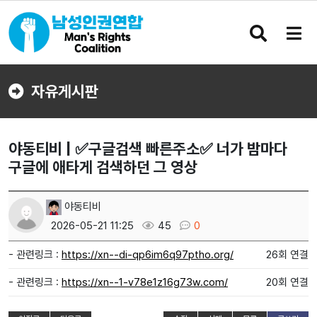
검
메
색
뉴
버
버
튼
튼
자유게시판
야동티비 | ✅구글검색 빠른주소✅ 너가 밤마다
구글에 애타게 검색하던 그 영상
야동티비
2026-05-21 11:25
45
0
- 관련링크 :
https://xn--di-qp6im6q97ptho.org/
26회 연결
- 관련링크 :
https://xn--1-v78e1z16g73w.com/
20회 연결