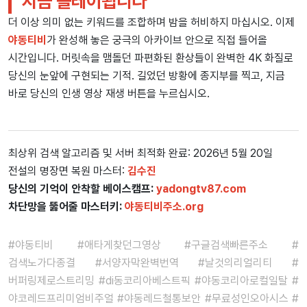
지금 플레이됩니다
더 이상 의미 없는 키워드를 조합하며 밤을 허비하지 마십시오. 이제
야동티비
가 완성해 놓은 궁극의 아카이브 안으로 직접 들어올
시간입니다. 머릿속을 맴돌던 파편화된 환상들이 완벽한 4K 화질로
당신의 눈앞에 구현되는 기적. 길었던 방황에 종지부를 찍고, 지금
바로 당신의 인생 영상 재생 버튼을 누르십시오.
최상위 검색 알고리즘 및 서버 최적화 완료: 2026년 5월 20일
전설의 명장면 복원 마스터:
김수진
당신의 기억이 안착할 베이스캠프:
yadongtv87.com
차단망을 뚫어줄 마스터키:
야동티비주소.org
#야동티비 #애타게찾던그영상 #구글검색빠른주소 #
검색노가다종결 #서양자막완벽번역 #날것의리얼리티 #
버퍼링제로스트리밍 #di동코리아베스트픽 #야동코리아로컬일탈 #
야코레드프리미엄비주얼 #야동레드철통보안 #무료성인오아시스 #