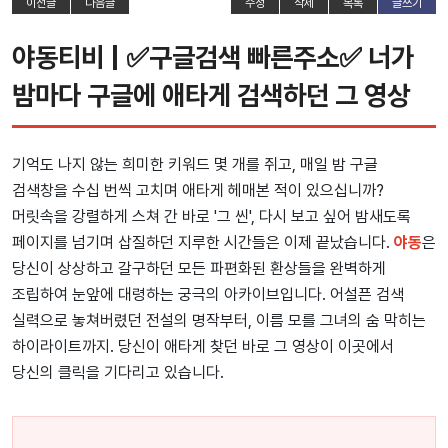
이전글
다음글
수정
삭제
목록
글쓰기
야동티비 | ✅구글검색 빠른주소✅ 너가
밤마다 구글에 애타게 검색하던 그 영상
기억도 나지 않는 희미한 키워드 몇 개를 쥐고, 매일 밤 구글
검색창을 수십 번씩 고치며 애타게 헤매본 적이 있으십니까?
머릿속을 강렬하게 스쳐 간 바로 '그 씬', 다시 보고 싶어 밤새도록
페이지를 넘기며 삽질하던 지루한 시간들은 이제 끝났습니다.
야동
은
당신이 상상하고 갈구하던 모든 파편화된 환상들을 완벽하게
조립하여 눈앞에 대령하는 궁극의 아카이브입니다. 어설픈 검색
실력으로 놓쳐버렸던 전설의 명작부터, 이름 모를 그녀의 숨 막히는
하이라이트까지. 당신이 애타게 찾던 바로 그 영상이 이곳에서
당신의 클릭을 기다리고 있습니다.