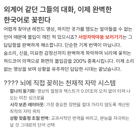
외계어 같던 그들의 대화, 이제 완벽한
한국어로 꽂힌다
어렵게 찾아낸 레전드 영상, 하지만 귓가를 맴도는 알아들을 수 없는
언어 때문에 몰입이 깨진 적 있으시죠?
서양자막야동 보러가기
는 그
답답함을 완벽하게 해소합니다. 단순한 기계 번역이 아닙니다.
숨소리, 신음, 미묘한 감정선까지 완벽하게 파악하여 뇌리에 꽂히는
하드코어 의역으로 화면의 몰입감을 200% 증폭시킵니다. 이제 소리
없는 영상을 보며 상황을 유추하던 답답한 시대는 끝났습니다.
???? 뇌에 직접 꽂히는 천재적 자막 시스템
찰나의 동기화:
영상의 절정과 텍스트가 0.01초의 오차 없이 터져 나
오는 미친 싱크로율
시각 보존 레이아웃:
가장 중요한 장면을 절대 가리지 않도록 계산된
최적의 자막 위치
상황 맞춤형 초월 번역:
교과서적인 번역을 버리고, 본능을 자극하는
날 것 그대로의 단어 선택