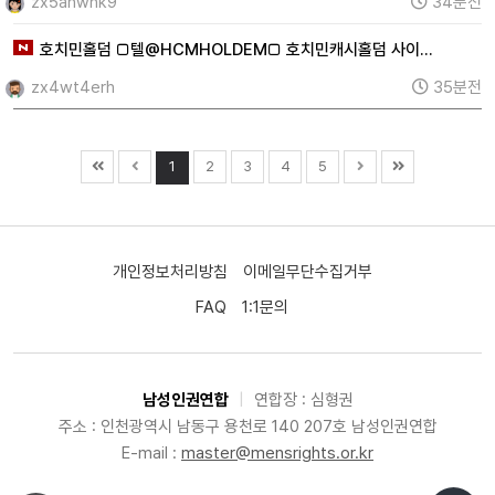
zx5anwhk9
34분전
호치민홀덤 □텔@HCMHOLDEM□ 호치민캐시홀덤 사이…
zx4wt4erh
35분전
1
2
3
4
5
개인정보처리방침
이메일무단수집거부
FAQ
1:1문의
남성인권연합
|
연합장 : 심형권
주소 : 인천광역시 남동구 용천로 140 207호 남성인권연합
E-mail :
master@mensrights.or.kr